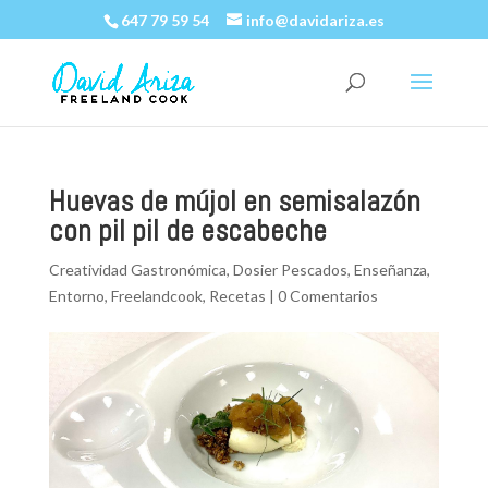
647 79 59 54
info@davidariza.es
Huevas de mújol en semisalazón
con pil pil de escabeche
Creatividad Gastronómica
,
Dosier Pescados
,
Enseñanza
,
Entorno
,
Freelandcook
,
Recetas
|
0 Comentarios