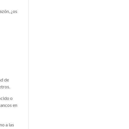
azón, ¿os
ad de
etros.
ocido o
blancos en
no a las