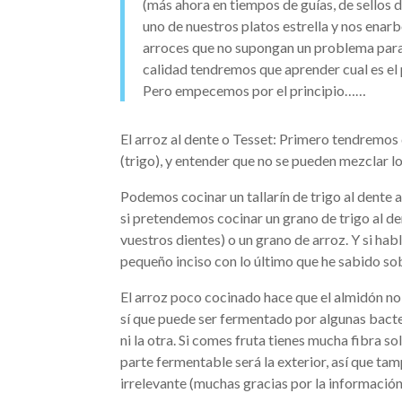
(más ahora en tiempos de guías, de sellos de
uno de nuestros platos estrella y nos ena
arroces que no supongan un problema para
calidad tendremos que aprender cual es el 
Pero empecemos por el principio……
El arroz al dente o Tesset: Primero tendremos 
(trigo), y entender que no se pueden mezclar l
Podemos cocinar un tallarín de trigo al dente a
si pretendemos cocinar un grano de trigo al de
vuestros dientes) o un grano de arroz. Y si ha
pequeño inciso con lo último que he sabido so
El arroz poco cocinado hace que el almidón no
sí que puede ser fermentado por algunas bacter
ni la otra. Si comes fruta tienes mucha fibra 
parte fermentable será la exterior, así que tam
irrelevante (muchas gracias por la informació