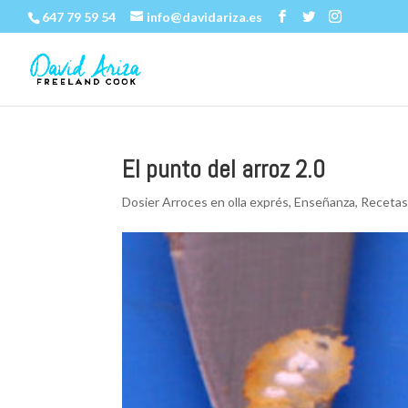
647 79 59 54
info@davidariza.es
El punto del arroz 2.0
Dosier Arroces en olla exprés
,
Enseñanza
,
Receta