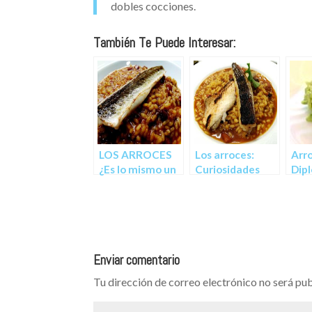
dobles cocciones.
También Te Puede Interesar:
LOS ARROCES
Los arroces:
Arro
¿Es lo mismo un
Curiosidades
Dipl
arroz que esté
Eru
bueno, que un
arroz bien
hecho?
Enviar comentario
Tu dirección de correo electrónico no será pub