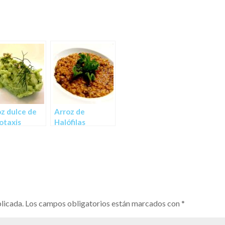
z dulce de
Arroz de
otaxis
Halófilas
coides
licada.
Los campos obligatorios están marcados con
*