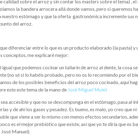
 calidad sobre el arroz y sin contar los masters sobre el tema) , el
rbolamos la bandera arrocera allá donde vamos, pero si queremos h
 nuestro estómago y que la oferta gastronómica incremente sus n
punto del arroz.
que diferenciar entre lo que es un producto elaborado (la pasta) y 
os conceptos, me explicaré mejor:
l igual que podemos cocinar un tallarín de arroz al dente, la cosa s
nte (no sé si lo habéis probado, pero no os lo recomiendo por el bi
blamos de los posibles beneficios del arroz poco cocinado, aquí ha
bre este este tema de la mano de
José Miguel Mulet
 sea accesible y que no se descomponga en el estómago, pasa al in
ias y de ahí los gases y pesadez. Es bueno, es malo, yo creo que ni
soluble que viene a ser lo mismo con menos efectos secundarios, ade
poco es el mejor prebiótico que existe, así que yo te diría que es b
n José Manuel).