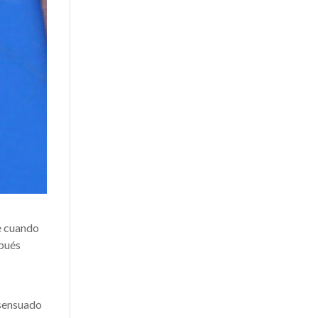
ue cuando
spués
nsensuado