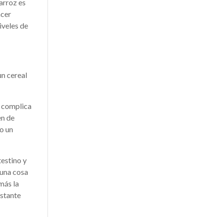
 arroz es
acer
iveles de
un cereal
e complica
en de
go un
testino y
 una cosa
más la
astante