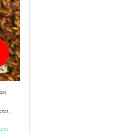
 que
ctos.
curso
.