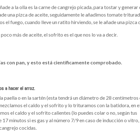
añade a la olla es la carne de cangrejo picada, para tostar y generar 
ñade una pizca de aceite, seguidamente le añadimos tomate triturad
s el fuego, cuando lleve un ratito hirviendo, se le añade una pizca d
poco más de aceite, el sofrito es el que nos lo va a decir.
rías con pan, y esto está científicamente comprobado.
s a hacer el arroz.
a paella o en la sartén (esta tendrá un diámetro de 28 centímetros 
mezclamos el caldo y el sofrito y lo trituramos con la batidora, en e
s el caldo y el sofrito calientes (lo puedes colar o no, según tus
 17 minutos si es gas y al número 7/9 en caso de inducción o vitro
cangrejo cocidas.