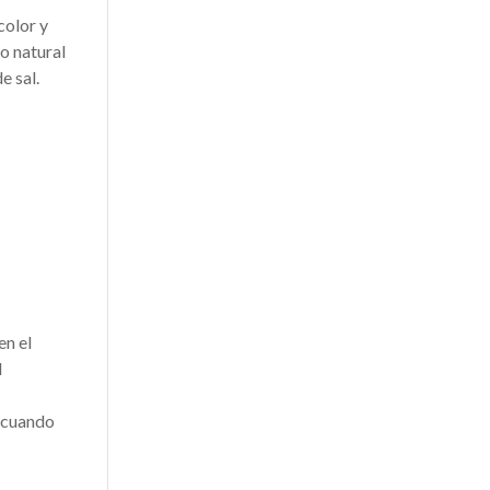
color y
o natural
e sal.
en el
l
, cuando