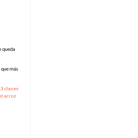
te queda
lo que más
3 claves
l arroz