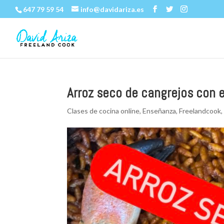
647 79 59 54
info@davidariza.es
Arroz seco de cangrejos con e
Clases de cocina online
,
Enseñanza
,
Freelandcook