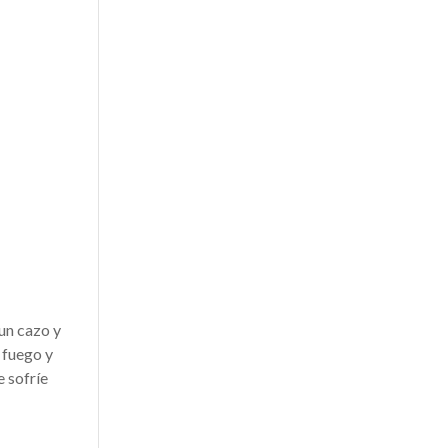
 un cazo y
 fuego y
e sofríe