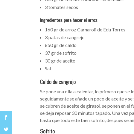
3 tomates secos
Ingredientes para hacer el arroz
160 gr de arroz Carnaroli de Edu Torres
3 patas de cangrejo
850 gr de caldo
37 gr de sofrito
30 gr de aceite
Sal
Caldo de cangrejo
Se pone una olla a calentar, lo primero que se l
seguidamente se añade un poco de aceite y se s
se cubren de aceite de girasol, se ponen en el
se deja reposar 30 minutos tapado. Una vez pas
hasta que todo esté bien sofrito, después se añ
Sofrito