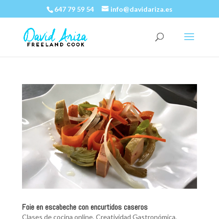
647 79 59 54
info@davidariza.es
Foie en escabeche con encurtidos caseros
Clases de cocina online
,
Creatividad Gastronómica
,