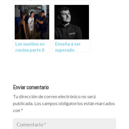
por el trabajo o
QUÉ YA NO
algo parecido.
TRABAJO EN
UN
RESTAURANTE
Los sueldos en
Enseña a ser
cocina parte II
superado
Enviar comentario
Tu dirección de correo electrónico no será
publicada.
Los campos obligatorios están marcados
con
*