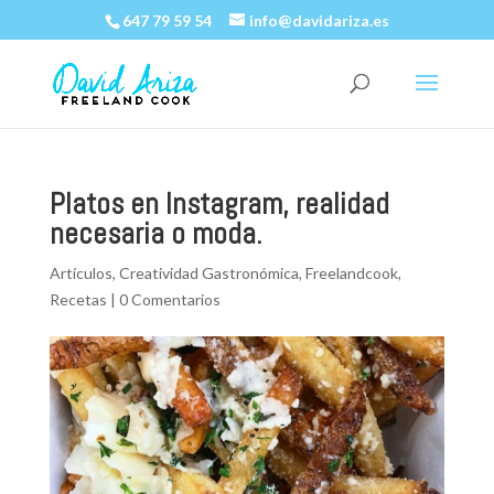
647 79 59 54
info@davidariza.es
Platos en Instagram, realidad
necesaria o moda.
Artículos
,
Creatividad Gastronómica
,
Freelandcook
,
Recetas
|
0 Comentarios