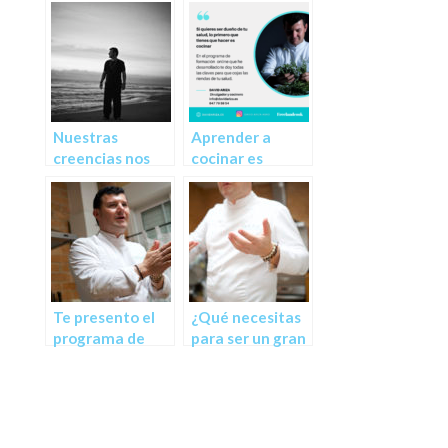
Nuestras
Aprender a
creencias nos
cocinar es
limitan
simple y sencillo
Te presento el
¿Qué necesitas
programa de
para ser un gran
formación
profesor que
definitivo
maraville a sus
alumnos?