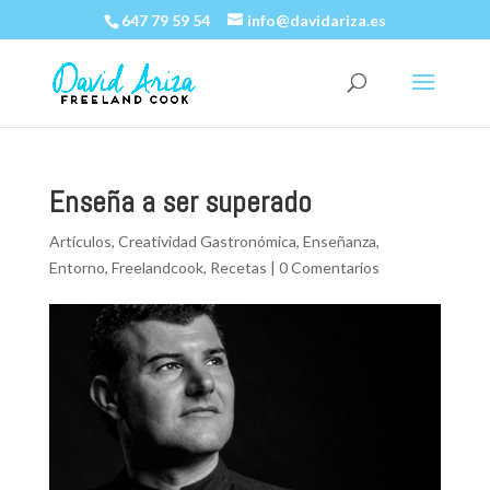
647 79 59 54
info@davidariza.es
Enseña a ser superado
Artículos
,
Creatividad Gastronómica
,
Enseñanza
,
Entorno
,
Freelandcook
,
Recetas
|
0 Comentarios