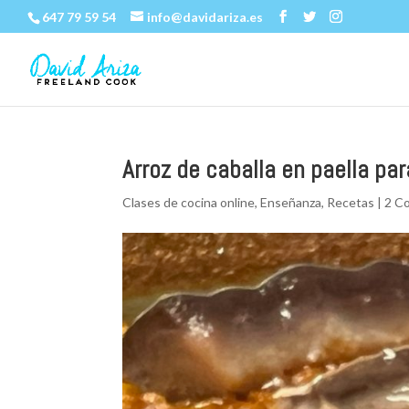
647 79 59 54
info@davidariza.es
Arroz de caballa en paella par
Clases de cocina online
,
Enseñanza
,
Recetas
|
2 C