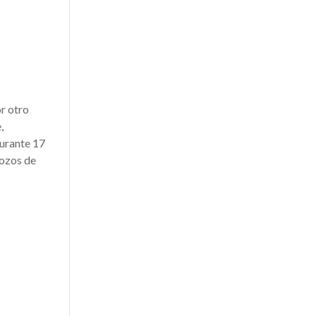
or otro
,
durante 17
rozos de