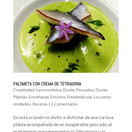
PALOMETA CON CREMA DE TETRAGONIA
Creatividad Gastronómica
,
Dosier Pescados
,
Dosier
Plantas
,
Enseñanza
,
Entorno
,
Freelandcook
,
Los seres
olvidados
,
Recetas
|
2 Comentarios
En esta ocasión os invito a disfrutar de una curiosa
planta acompañada de un insuperable pescado, el
matrimonio que representan la Tetragonia y la