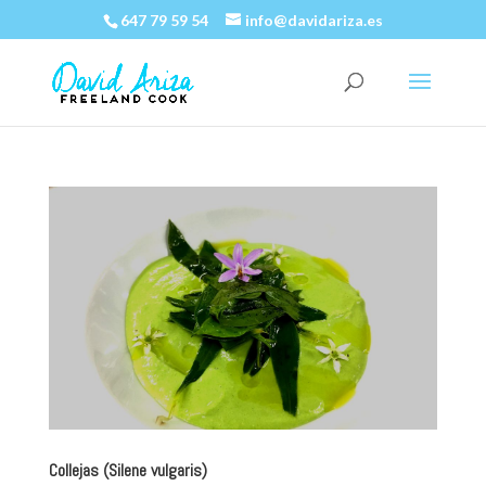
647 79 59 54
info@davidariza.es
Collejas (Silene vulgaris)