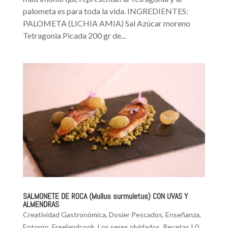
palometa es para toda la vida. INGREDIENTES:
PALOMETA (LICHIA AMIA) Sal Azúcar moreno
Tetragonia Picada 200 gr de...
SALMONETE DE ROCA (Mullus surmuletus) CON UVAS Y
ALMENDRAS
Creatividad Gastronómica
,
Dosier Pescados
,
Enseñanza
,
Entorno
,
Freelandcook
,
Los seres olvidados
,
Recetas
|
0