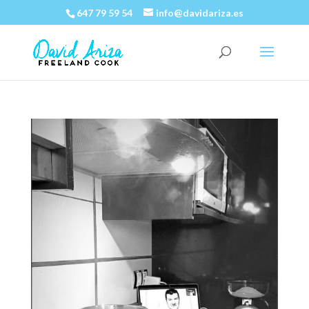
647 79 59 54
info@davidariza.es