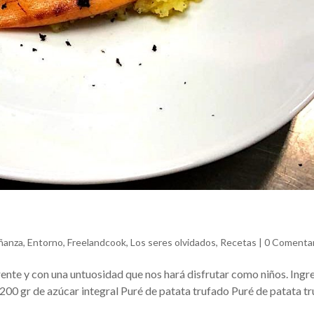
ñanza
,
Entorno
,
Freelandcook
,
Los seres olvidados
,
Recetas
|
0 Comenta
rente y con una untuosidad que nos hará disfrutar como niños. Ingr
l200 gr de azúcar integral Puré de patata trufado Puré de patata t