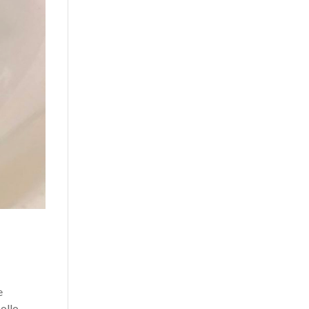
e
ollo