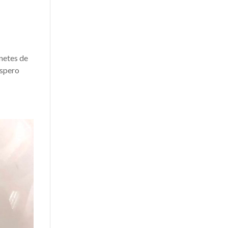
onetes de
espero