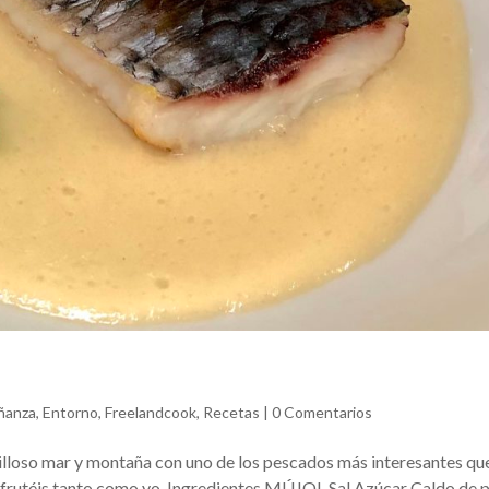
ñanza
,
Entorno
,
Freelandcook
,
Recetas
|
0 Comentarios
illoso mar y montaña con uno de los pescados más interesantes qu
frutéis tanto como yo. Ingredientes MÚJOL Sal Azúcar Caldo de p