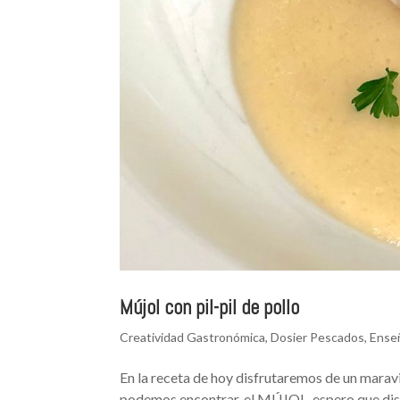
Mújol con pil-pil de pollo
Creatividad Gastronómica
,
Dosier Pescados
,
Ense
En la receta de hoy disfrutaremos de un marav
podemos encontrar, el MÚJOL, espero que dis