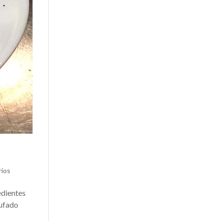
rios
edientes
rufado