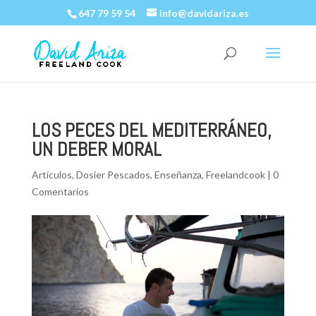
647 79 59 54
info@davidariza.es
LOS PECES DEL MEDITERRÁNEO,
UN DEBER MORAL
Artículos
,
Dosier Pescados
,
Enseñanza
,
Freelandcook
|
0
Comentarios