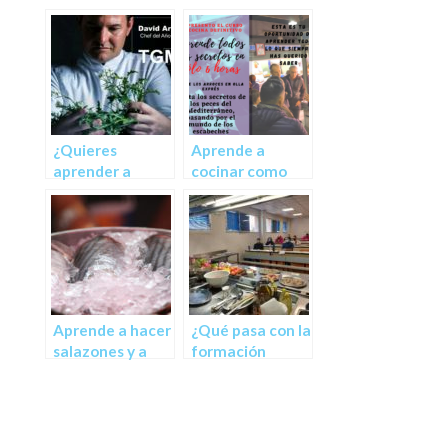
¿Quieres
Aprende a
aprender a
cocinar como
cocinar?
nunca antes lo
habías hecho
Aprende a hacer
¿Qué pasa con la
salazones y a
formación
cocinar el
gastronómica?
pescado
Aprende a dar
perfecto desde
clases prácticas
casa
de cocina online