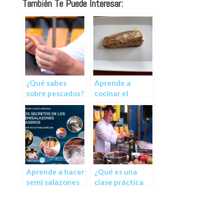
También Te Puede Interesar:
¿Qué sabes
Aprende a
sobre pescados?
cocinar el
pescado
perfecto
Aprende a hacer
¿Qué es una
semi salazones
clase práctica
desde casa con
de cocina online
esta clase
con el método
práctica de
FreeOnlineCook