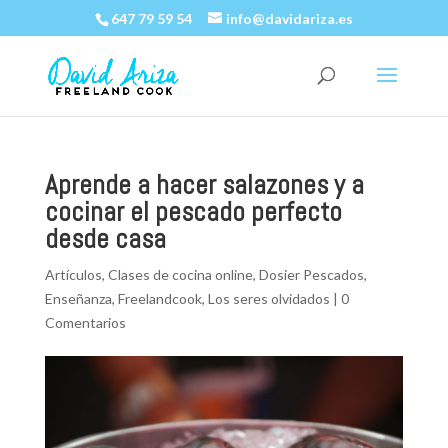
647 79 59 54
info@davidariza.es
Aprende a hacer salazones y a
cocinar el pescado perfecto
desde casa
Artículos
,
Clases de cocina online
,
Dosier Pescados
,
Enseñanza
,
Freelandcook
,
Los seres olvidados
|
0
Comentarios