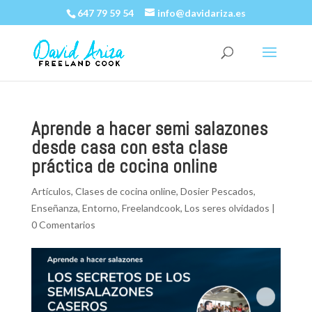
647 79 59 54
info@davidariza.es
Aprende a hacer semi salazones
desde casa con esta clase
práctica de cocina online
Artículos
,
Clases de cocina online
,
Dosier Pescados
,
Enseñanza
,
Entorno
,
Freelandcook
,
Los seres olvidados
|
0 Comentarios