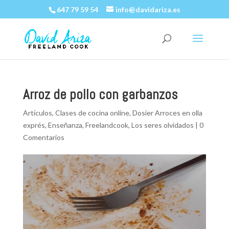
647 79 59 54
info@davidariza.es
Arroz de pollo con garbanzos
Artículos
,
Clases de cocina online
,
Dosier Arroces en olla
exprés
,
Enseñanza
,
Freelandcook
,
Los seres olvidados
|
0
Comentarios