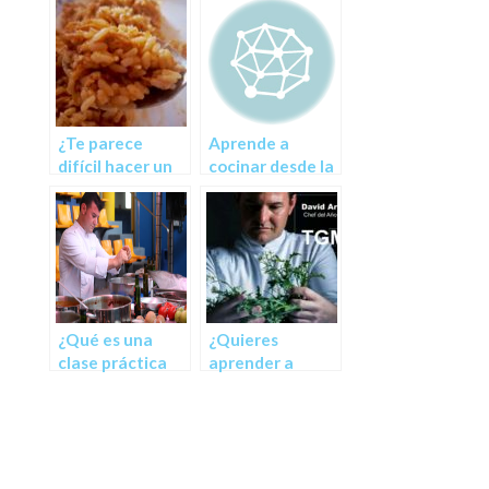
¿Te parece
Aprende a
difícil hacer un
cocinar desde la
arroz?
comodidad de tu
casa con clases
prácticas de
cocina online en
directo
¿Qué es una
¿Quieres
clase práctica
aprender a
de cocina online
cocinar?
con el método
FreeOnlineCook
?