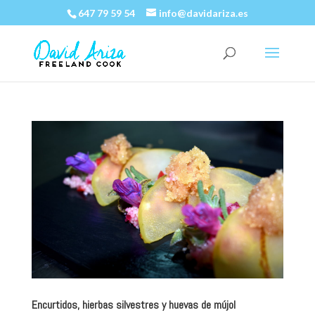
647 79 59 54
info@davidariza.es
Encurtidos, hierbas silvestres y huevas de mújol