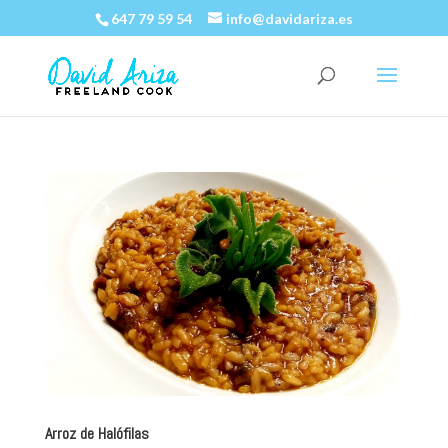
647 79 59 54
info@davidariza.es
Arroz de Halófilas