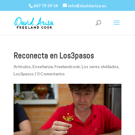
647 79 59 54
info@davidariza.es
Reconecta en Los3pasos
Artículos
,
Enseñanza
,
Freelandcook
,
Los seres olvidados
,
Los3pasos
|
0 Comentarios