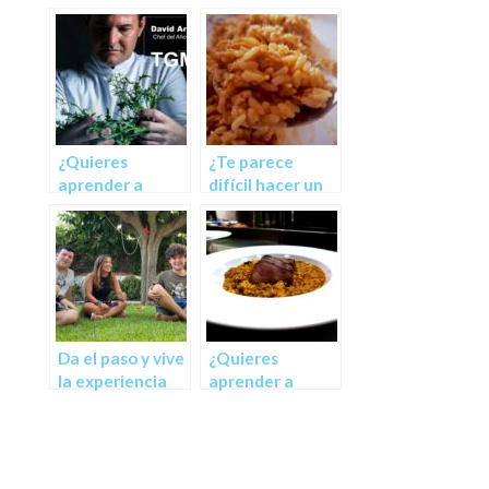
¿Quieres
¿Te parece
aprender a
difícil hacer un
cocinar?
arroz?
Da el paso y vive
¿Quieres
la experiencia
aprender a
de los3pasos
hacer arroces?