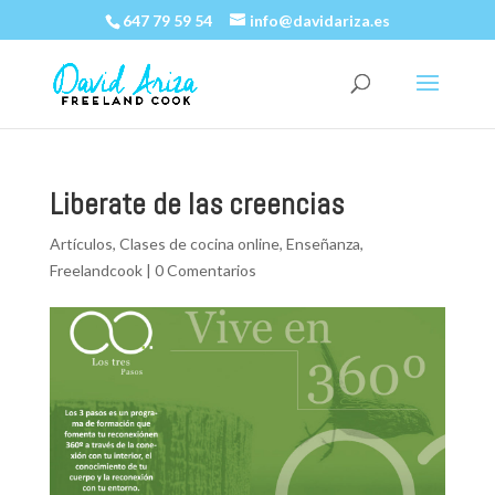
647 79 59 54
info@davidariza.es
Liberate de las creencias
Artículos
,
Clases de cocina online
,
Enseñanza
,
Freelandcook
|
0 Comentarios