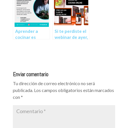
arroces
Freeonlinecook
Aprender a
Si te perdiste el
cocinar es
webinar de ayer,
simple y sencillo
hoy tienes una
nueva
oportunidad
Enviar comentario
Tu dirección de correo electrónico no será
publicada.
Los campos obligatorios están marcados
con
*