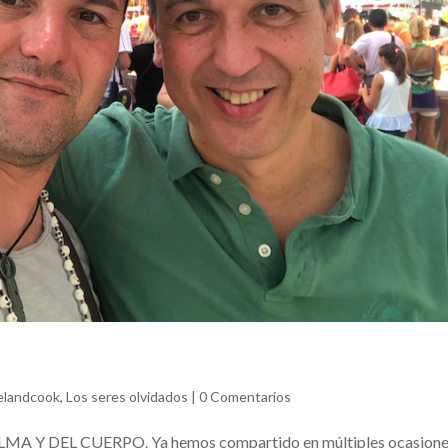
elandcook
,
Los seres olvidados
|
0 Comentarios
Y DEL CUERPO. Ya hemos compartido en múltiples ocasiones