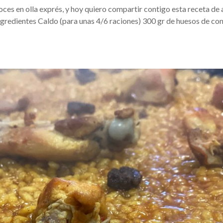
roces en olla exprés, y hoy quiero compartir contigo esta receta de 
ngredientes Caldo (para unas 4/6 raciones) 300 gr de huesos de c