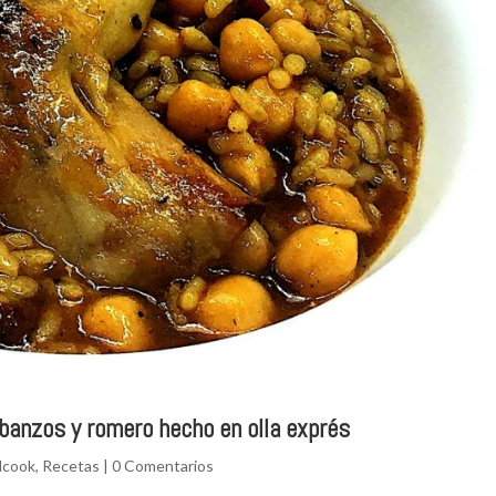
rbanzos y romero hecho en olla exprés
dcook
,
Recetas
|
0 Comentarios