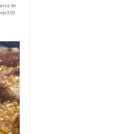
arroz de
onejo150