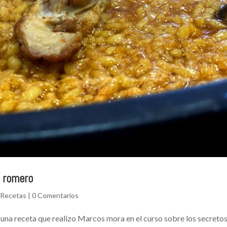
e romero
,
Recetas
|
0 Comentarios
 una receta que realizo Marcos mora en el curso sobre los secretos