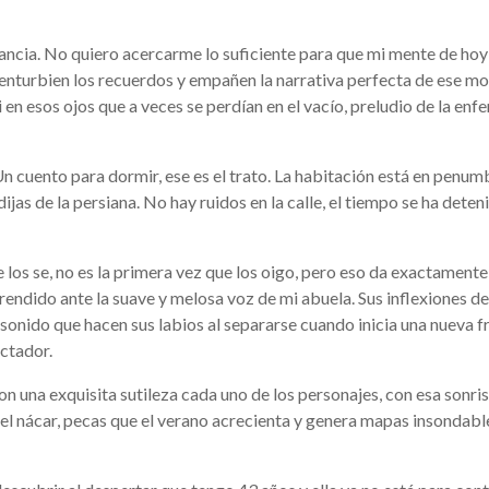
istancia. No quiero acercarme lo suficiente para que mi mente de hoy
e enturbien los recuerdos y empañen la narrativa perfecta de ese m
 en esos ojos que a veces se perdían en el vacío, preludio de la en
n cuento para dormir, ese es el trato. La habitación está en penum
dijas de la persiana. No hay ruidos en la calle, el tiempo se ha deten
e los se, no es la primera vez que los oigo, pero eso da exactamente 
 rendido ante la suave y melosa voz de mi abuela. Sus inflexiones de
sonido que hacen sus labios al separarse cuando inicia una nueva fr
ectador.
on una exquisita sutileza cada uno de los personajes, con esa sonri
el nácar, pecas que el verano acrecienta y genera mapas insondab