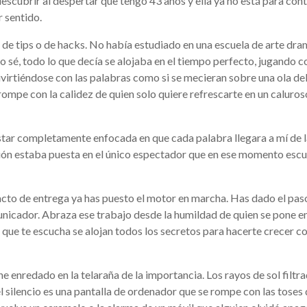
scubrir al despertar que tengo 43 años y ella ya no está para con
r sentido.
 de tips o de hacks. No había estudiado en una escuela de arte dra
lo sé, todo lo que decía se alojaba en el tiempo perfecto, jugando c
irtiéndose con las palabras como si se mecieran sobre una ola de
 rompe con la calidez de quien solo quiere refrescarte en un caluros
star completamente enfocada en que cada palabra llegara a mí de 
nción estaba puesta en el único espectador que en ese momento esc
cto de entrega ya has puesto el motor en marcha. Has dado el pa
nicador. Abraza ese trabajo desde la humildad de quien se pone e
que te escucha se alojan todos los secretos para hacerte crecer 
 enredado en la telaraña de la importancia. Los rayos de sol filtr
el silencio es una pantalla de ordenador que se rompe con las toses