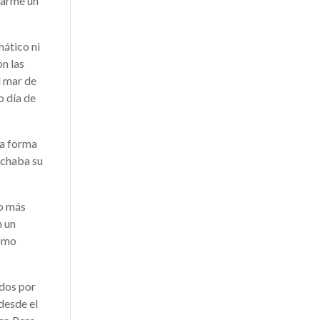
tarme un
mático ni
on las
l mar de
o día de
la forma
uchaba su
so más
n un
como
ados por
 desde el