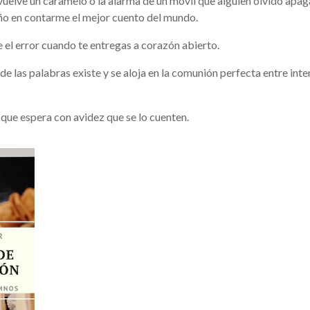
nvuelve un caramelo o la alarma de un móvil que alguien olvidó apag
ño en contarme el mejor cuento del mundo.
 el error cuando te entregas a corazón abierto.
e las palabras existe y se aloja en la comunión perfecta entre inte
que espera con avidez que se lo cuenten.