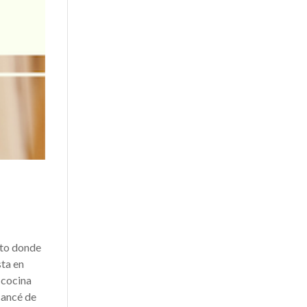
nto donde
sta en
 cocina
cancé de