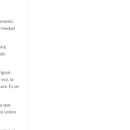
omento.
fermedad
bra,
ido
igual.
 voz, la
ase. Es un
sa que
les sobre