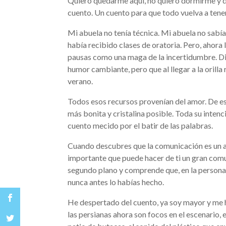
Quiero quedarme aquí, no quiero dormirme y de
cuento. Un cuento para que todo vuelva a tene
Mi abuela no tenía técnica. Mi abuela no sabía
había recibido clases de oratoria. Pero, ahora 
pausas como una maga de la incertidumbre. Div
humor cambiante, pero que al llegar a la orilla
verano.
Todos esos recursos provenían del amor. De e
más bonita y cristalina posible. Toda su inte
cuento mecido por el batir de las palabras.
Cuando descubres que la comunicación es un a
importante que puede hacer de ti un gran comu
segundo plano y comprende que, en la persona 
nunca antes lo habías hecho.
He despertado del cuento, ya soy mayor y me he
las persianas ahora son focos en el escenario, 