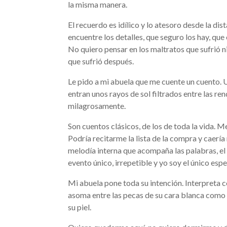
la misma manera.
El recuerdo es idílico y lo atesoro desde la d
encuentre los detalles, que seguro los hay, qu
No quiero pensar en los maltratos que sufrió ni
que sufrió después.
Le pido a mi abuela que me cuente un cuento. U
entran unos rayos de sol filtrados entre las ren
milagrosamente.
Son cuentos clásicos, de los de toda la vida. M
Podría recitarme la lista de la compra y caería
melodía interna que acompaña las palabras, el 
evento único, irrepetible y yo soy el único esp
Mi abuela pone toda su intención. Interpreta c
asoma entre las pecas de su cara blanca como 
su piel.