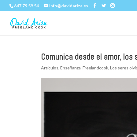
647 79 59 54
info@davidariza.es
Comunica desde el amor, los 
Artículos
,
Enseñanza
,
Freelandcook
,
Los seres olv