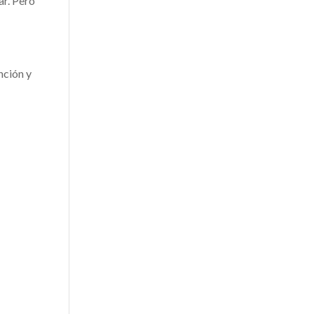
ar. Pero
nción y