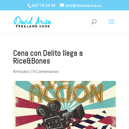
647 79 59 54
info@davidariza.es
Cena con Delito llega a
Rice&Bones
Artículos
|
0 Comentarios