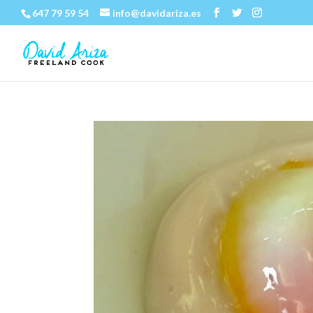
647 79 59 54
info@davidariza.es