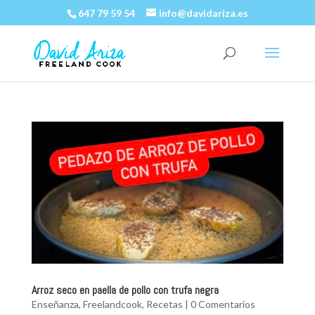
647 79 59 54
info@davidariza.es
Arroz seco en paella de pollo con trufa negra
Enseñanza
,
Freelandcook
,
Recetas
|
0 Comentarios