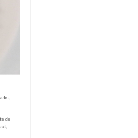
dados
,
te de
bot,