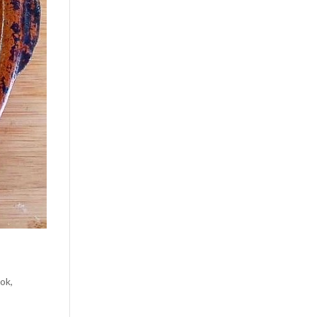
ook
,