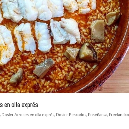
s en olla exprés
a
,
Dosier Arroces en olla exprés
,
Dosier Pescados
,
Enseñanza
,
Freelandc