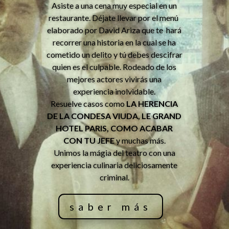
Asiste a una cena muy especial en un
restaurante. Déjate llevar por el menú
elaborado por David Ariza que te hará
recorrer una historia en la cual se ha
cometido un delito y tú debes descifrar
quien es el culpable. Rodeado de los
mejores actores vivirás una
experiencia inolvidable.
Resuelve casos como
LA HERENCIA
DE LA CONDESA VIUDA, LE GRAND
HOTEL PARIS, COMO ACABAR
CON TU JEFE
y muchas más.
Unimos la mágia del teatro con una
experiencia culinaria deliciosamente
criminal.
saber más