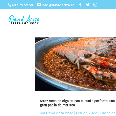
647 79 59 54
info@davidariza.es
Arroz seco de cigalas con el punto perfecto, una
gran paella de marisco
por
David Ariza Abad
|
Feb 27, 2022
|
Clases de