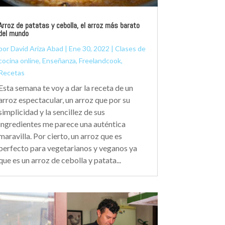
Arroz de patatas y cebolla, el arroz más barato
del mundo
por
David Ariza Abad
|
Ene 30, 2022
|
Clases de
cocina online
,
Enseñanza
,
Freelandcook
,
Recetas
Esta semana te voy a dar la receta de un
arroz espectacular, un arroz que por su
simplicidad y la sencillez de sus
ingredientes me parece una auténtica
maravilla. Por cierto, un arroz que es
perfecto para vegetarianos y veganos ya
que es un arroz de cebolla y patata...