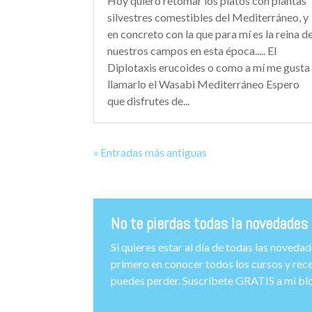
Hoy quiero retomar los platos con plantas
silvestres comestibles del Mediterráneo, y
en concreto con la que para mí es la reina d
nuestros campos en esta época..... El
Diplotaxis erucoides o como a mí me gusta
llamarlo el Wasabi Mediterráneo Espero
que disfrutes de...
« Entradas más antiguas
No te pierdas todas la novedades 
Si quieres estar al día de todas las noveda
primero en conocer todos los cursos y rece
puedes perder. Suscríbete GRATIS a mi blo