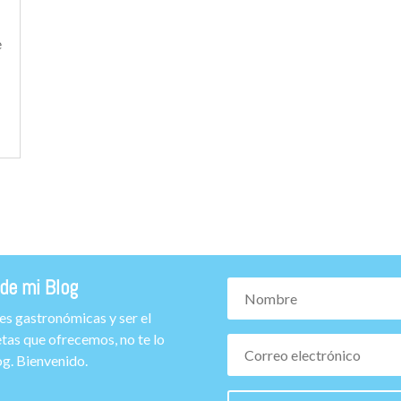
e
de mi Blog
des gastronómicas y ser el
tas que ofrecemos, no te lo
g. Bienvenido.